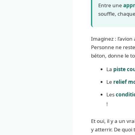
Entre une
appr
souffle, chaque 
Imaginez : l’avio
Personne ne reste 
béton, donne le to
La
piste co
Le
relief 
Les
condit
!
Et oui, il y a un vr
y atterrir. De quo