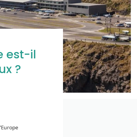
 est-il
ux ?
d’Europe