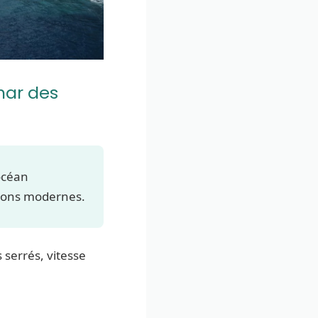
mar des
océan
vions modernes.
s serrés, vitesse