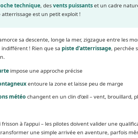
oche technique
, des
vents puissants
et un cadre nature
atterrissage est un petit exploit !
n amorce sa descente, longe la mer, zigzague entre les 
indifférent ! Rien que sa
piste d’atterrissage
, perchée s
n.
urte
impose une approche précise
montagneux
entoure la zone et laisse peu de marge
ions météo
changent en un clin d’œil – vent, brouillard, p
ai frisson à l’appui – les pilotes doivent valider une qualif
i transformer une simple arrivée en aventure, parfois mê