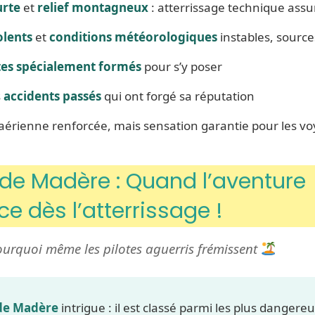
urte
et
relief montagneux
: atterrissage technique assu
olents
et
conditions météorologiques
instables, sourc
tes spécialement formés
pour s’y poser
s
accidents passés
qui ont forgé sa réputation
aérienne renforcée, mais sensation garantie pour les vo
de Madère : Quand l’aventure
 dès l’atterrissage !
ourquoi même les pilotes aguerris frémissent
 de Madère
intrigue : il est classé parmi les plus danger