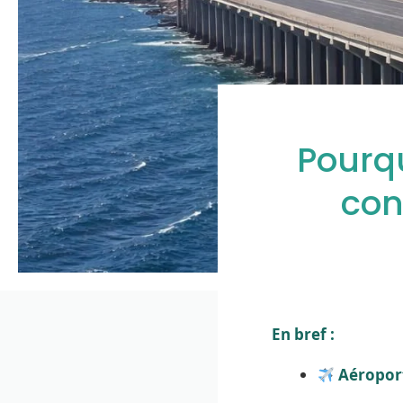
Pourqu
con
En bref :
Aéropor