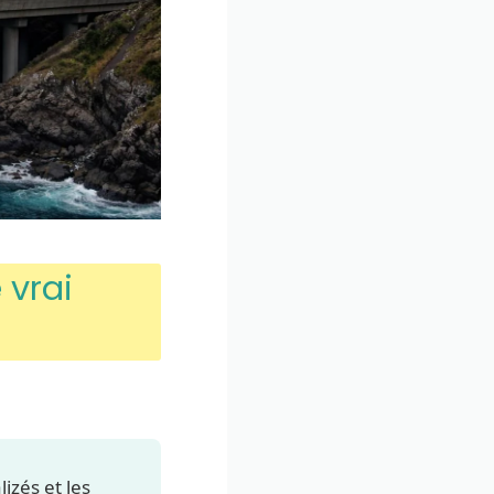
 vrai
lizés et les