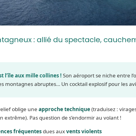
ntagneux : allié du spectacle, cauche
 l’île aux mille collines !
Son aéroport se niche entre l’
des montagnes abruptes… Un cocktail explosif pour les a
relief oblige une
approche technique
(traduisez : virage
on extrême). Pas question de s’endormir au volant !
ences fréquentes
dues aux
vents violents