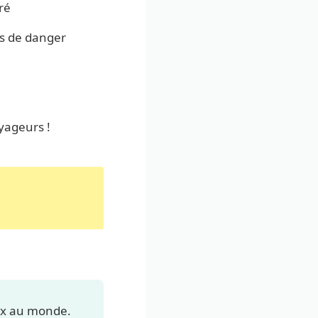
ré
es de danger
yageurs !
eux au monde.