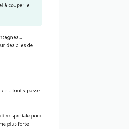
l à couper le
montagnes…
ur des piles de
luie… tout y passe
ication spéciale pour
me plus forte