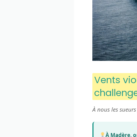
Vents vio
challeng
À nous les sueurs 
À Madère, on