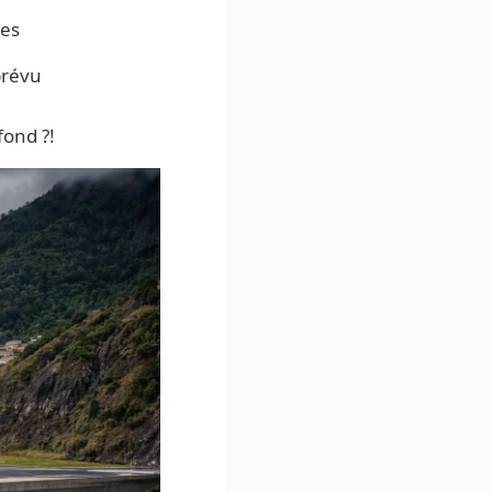
res
prévu
fond ?!