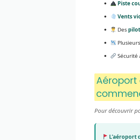
Piste co
Vents vi
Des
pilo
Plusieur
Sécurité 
Aéroport 
commence
Pour découvrir p
L’aéroport