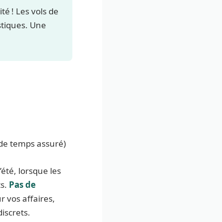
té ! Les vols de
istiques. Une
 de temps assuré)
été, lorsque les
ts.
Pas de
r vos affaires,
discrets.