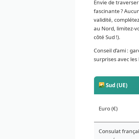
Envie de traverser 
fascinante ? Aucu
validité, complétez
au Nord, limitez-v
côté Sud !).
Conseil d’ami : ga
surprises avec les
Sud (UE)
Euro (€)
Consulat frança