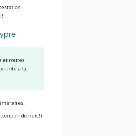
testation
 !
hypre
e et routes
riorité à la
téméraires.
ttention de nuit !)