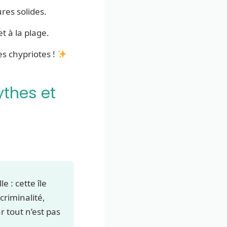
ures solides.
t à la plage.
es chypriotes !
ythes et
 : cette île
criminalité,
 tout n’est pas