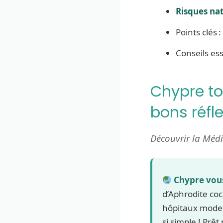
Risques nat
Points clés :
Conseils ess
Chypre to
bons réfl
Découvrir la Médi
Chypre vous
d’Aphrodite coc
hôpitaux modern
si simple ! Prêt