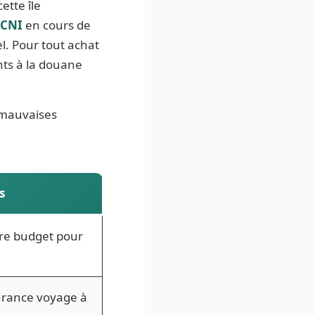
ette île
 CNI
en cours de
el. Pour tout achat
ents à la douane
s mauvaises
s
re budget pour
urance voyage à