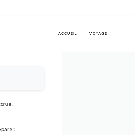
ACCUEIL
VOYAGE
ccrue.
éparer.