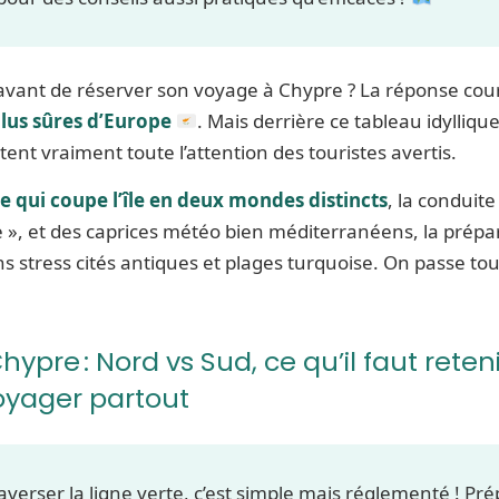
r avant de réserver son voyage à Chypre ? La réponse cou
 plus sûres d’Europe
. Mais derrière ce tableau idylliqu
tent vraiment toute l’attention des touristes avertis.
te qui coupe l’île en deux mondes distincts
, la conduit
e », et des caprices météo bien méditerranéens, la prépara
s stress cités antiques et plages turquoise. On passe to
hypre : Nord vs Sud, ce qu’il faut reteni
yager partout
averser la ligne verte, c’est simple mais réglementé ! Pr