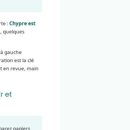
rte :
Chypre est
e, quelques
e à gauche
tion est la clé
ut en revue, main
r et
éparez papiers