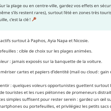
ur la plage ou en centre-ville, gardez vos effets en sécuri
ême s’ils restent rares), surtout l’été en zones très tour
lle, c’est la clé !
actifs surtout à Paphos, Ayia Napa et Nicosie.
efeuilles : cible de choix sur les plages animées.
leur : jamais exposés sur la banquette de la voiture.
ériser cartes et papiers d’identité (mail ou cloud : gain
ntir : quelques voleurs opportunistes guettent surtout l’
e touristes et les rues piétonnes de promeneurs distrai
es simples suffisent pour rester serein : gardez un œil su
artphones ou portefeuilles, et privilégiez les petits sacs 