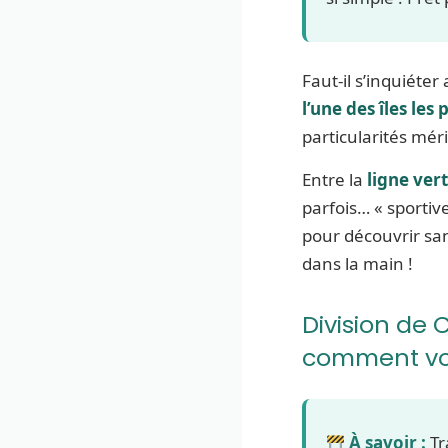
Faut-il s’inquiéte
l’une des îles les
particularités méri
Entre la
ligne ver
parfois… « sportiv
pour découvrir san
dans la main !
Division de C
comment vo
À savoir :
Tr