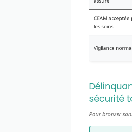
assuré
CEAM acceptée 
les soins
Vigilance norma
Délinquanc
sécurité t
Pour bronzer sans