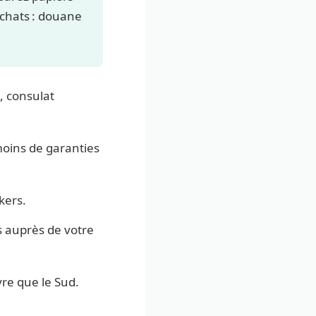
achats : douane
, consulat
moins de garanties
kers.
s auprès de votre
re que le Sud.