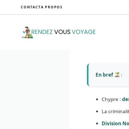
Aller
CONTACT
A PROPOS
au
contenu
En bref
:
Chypre :
de
La criminal
Division N