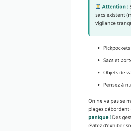
Attention :
S
sacs existent (m
vigilance tranqui
Pickpockets 
Sacs et port
Objets de va
Pensez à num
On ne va pas se me
plages débordent d
panique !
Des gest
évitez d’exhiber sm