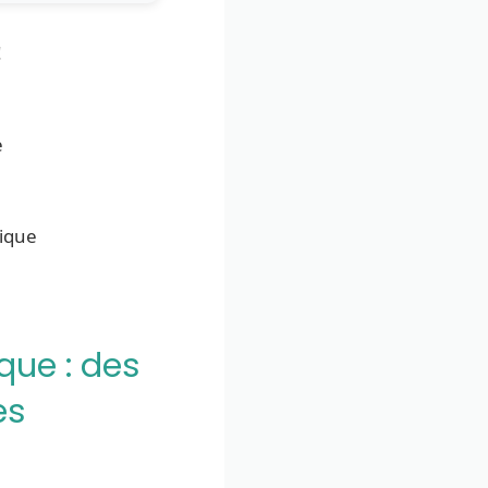
!
e
nique
que : des
es