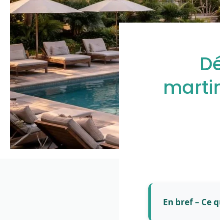
Dé
martin
En bref – Ce q