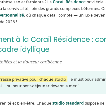
nthèse zen et farniente ? Le
Corail Résidence
privilégie l
e à la convivialité, loin des grands complexes bétonnés. O
personnalisé
, où chaque détail compte — un luxe devenu
 de 2026 !
nt à la Corail Résidence : co
cadre idyllique
étoilées et la douceur caribéenne
rrasse privative pour chaque studio
, le must pour admi
il… ou pour petit-déjeuner devant la mer !
érénité et bien-être. Chaque
studio standard
dispose de l