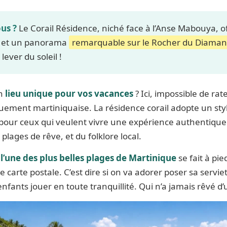
ous ?
Le Corail Résidence, niché face à l’Anse Mabouya, o
ge et un panorama
remarquable sur le Rocher du Diama
lever du soleil !
un
lieu unique pour vos vacances
? Ici, impossible de rat
uement martiniquaise. La résidence corail adopte un sty
pour ceux qui veulent vivre une expérience authentique 
 plages de rêve, et du folklore local.
à
l’une des plus belles plages de Martinique
se fait à pi
 carte postale. C’est dire si on va adorer poser sa serviet
enfants jouer en toute tranquillité. Qui n’a jamais rêvé d’