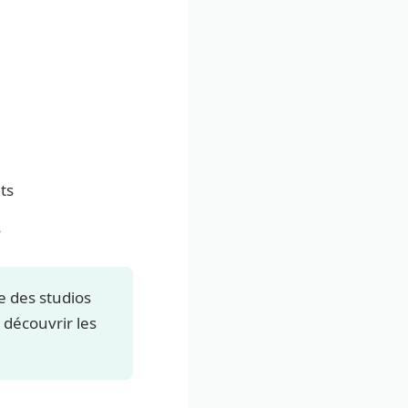
ts
s
e des studios
 découvrir les