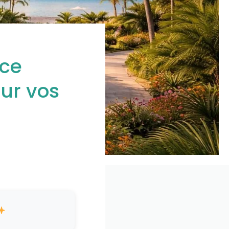
nce
our vos