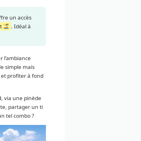
ffre un accès
nt
. Idéal à
er l’ambiance
le simple mais
et profiter à fond
ed, via une pinède
te, partager un ti
un tel combo ?