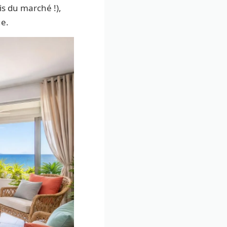
is du marché !),
ue.