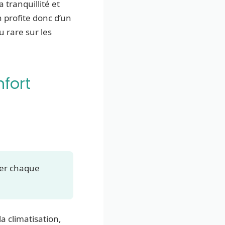
a tranquillité et
n profite donc d’un
 rare sur les
nfort
rer chaque
a climatisation,