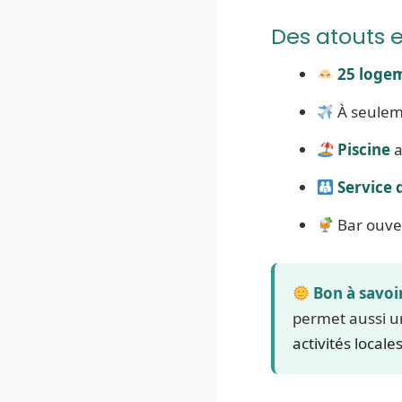
Des atouts e
25 loge
À seule
Piscine
a
Service 
Bar ouver
Bon à savoir
permet aussi un
activités locale